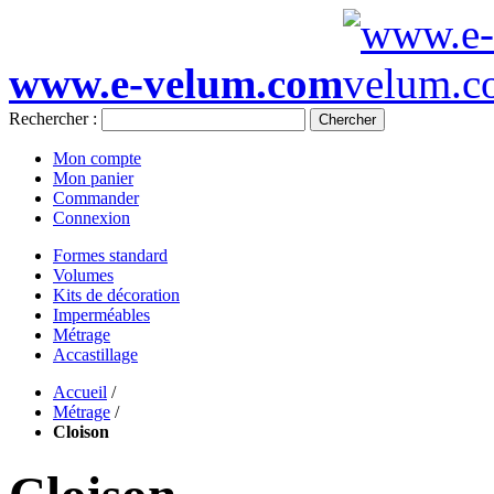
www.e-velum.com
Rechercher :
Chercher
Mon compte
Mon panier
Commander
Connexion
Formes standard
Volumes
Kits de décoration
Imperméables
Métrage
Accastillage
Accueil
/
Métrage
/
Cloison