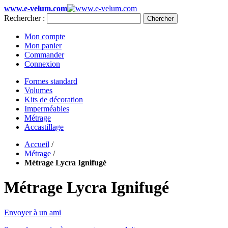
www.e-velum.com
Rechercher :
Chercher
Mon compte
Mon panier
Commander
Connexion
Formes standard
Volumes
Kits de décoration
Imperméables
Métrage
Accastillage
Accueil
/
Métrage
/
Métrage Lycra Ignifugé
Métrage Lycra Ignifugé
Envoyer à un ami